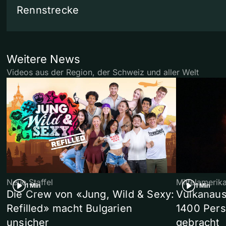
Rennstrecke
Weitere News
Videos aus der Region, der Schweiz und aller Welt
Neue Staffel
Mittelamerik
1 Min
1 Min
Die Crew von «Jung, Wild & Sexy:
Vulkanaus
Refilled» macht Bulgarien
1400 Pers
unsicher
gebracht