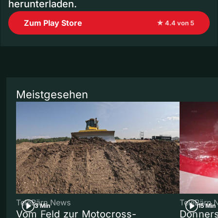
herunterladen.
Zum Play Store
★ 4.4 von 5
Meistgesehen
TeleBärn News
TeleBärn 
3 Min
15 Min
Vom Feld zur Motocross-
Donners