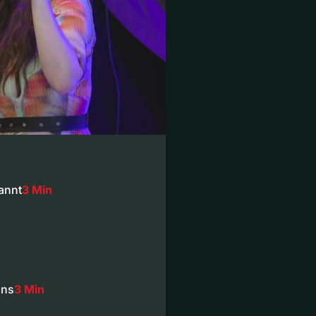
annt
3 Min
ons
3 Min