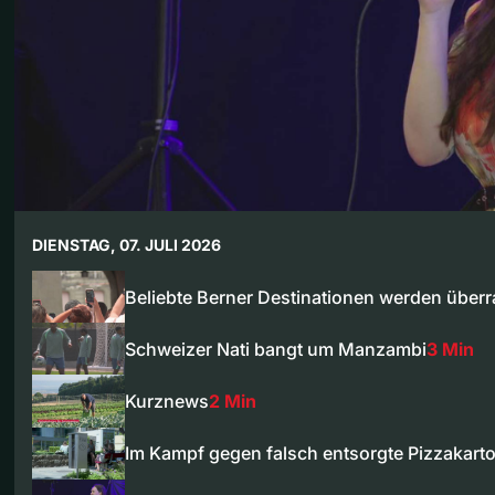
DIENSTAG, 07. JULI 2026
Beliebte Berner Destinationen werden überr
Schweizer Nati bangt um Manzambi
3 Min
Kurznews
2 Min
Im Kampf gegen falsch entsorgte Pizzakart