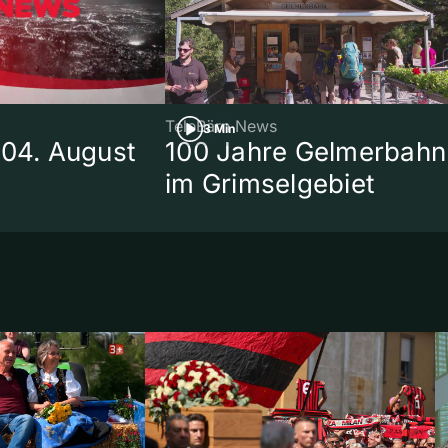
TeleBärn News
3 Min
 04. August
100 Jahre Gelmerbahn
im Grimselgebiet