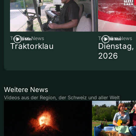
TeleBärn News
TeleBärn News
3 Min
18 Min
Traktorklau
Dienstag,
2026
Weitere News
Videos aus der Region, der Schweiz und aller Welt