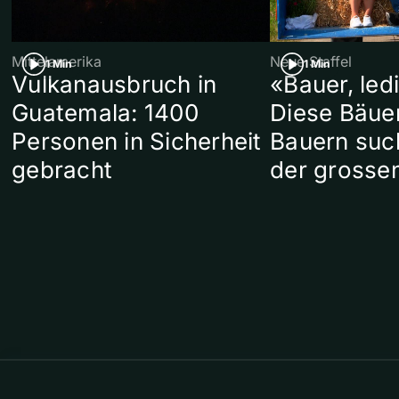
Mittelamerika
Neue Staffel
1 Min
1 Min
Vulkanausbruch in
«Bauer, led
Guatemala: 1400
Diese Bäue
Personen in Sicherheit
Bauern suc
gebracht
der grosse