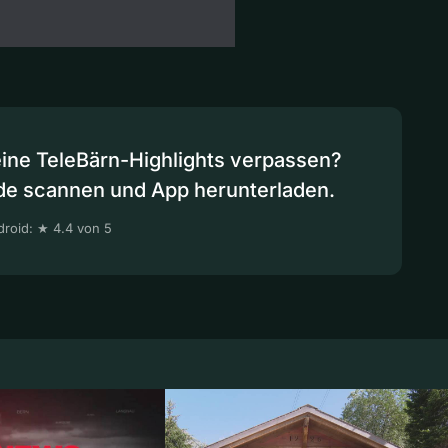
eine TeleBärn-Highlights verpassen?
de scannen und App herunterladen.
roid: ★ 4.4 von 5