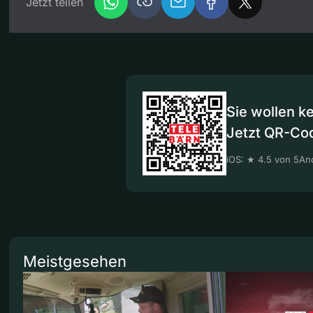
Jetzt teilen
Sie wollen k
Jetzt QR-Co
iOS: ★ 4.5 von 5
And
Meistgesehen