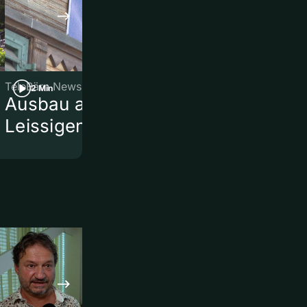
TeleBärn News
TeleBärn News
2 Min
3 Min
Ausbau am Bahnhof
Heimwehflu
Leissigen