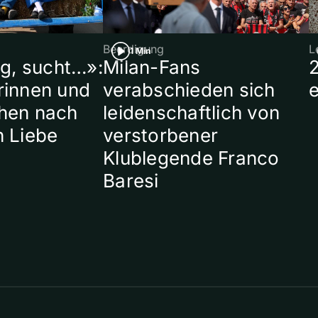
Beerdigung
L
1 Min
ig, sucht…»:
Milan-Fans
rinnen und
verabschieden sich
hen nach
leidenschaftlich von
n Liebe
verstorbener
Klublegende Franco
Baresi