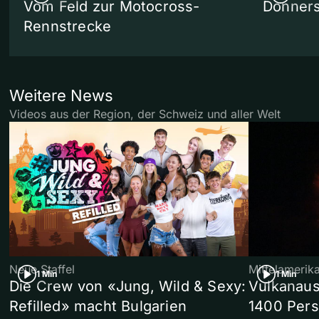
Vom Feld zur Motocross-
Donners
Rennstrecke
Weitere News
Videos aus der Region, der Schweiz und aller Welt
Neue Staffel
Mittelamerik
1 Min
1 Min
Die Crew von «Jung, Wild & Sexy:
Vulkanaus
Refilled» macht Bulgarien
1400 Pers