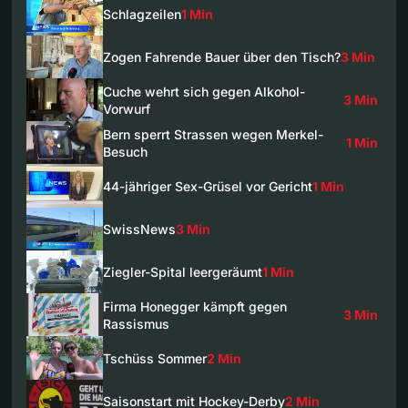
Schlagzeilen
1 Min
Zogen Fahrende Bauer über den Tisch?
3 Min
Cuche wehrt sich gegen Alkohol-
3 Min
Vorwurf
Bern sperrt Strassen wegen Merkel-
1 Min
Besuch
44-jähriger Sex-Grüsel vor Gericht
1 Min
SwissNews
3 Min
Ziegler-Spital leergeräumt
1 Min
Firma Honegger kämpft gegen
3 Min
Rassismus
Tschüss Sommer
2 Min
Saisonstart mit Hockey-Derby
2 Min