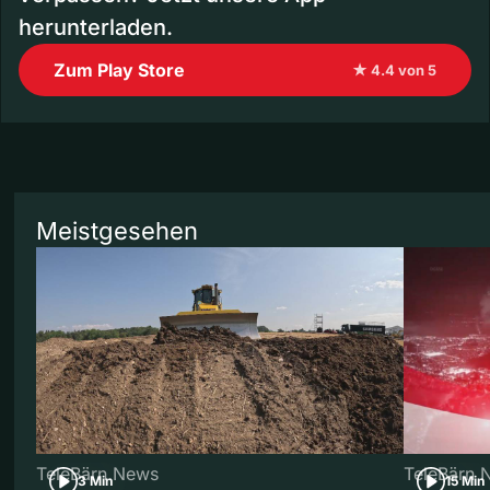
herunterladen.
Zum Play Store
★ 4.4 von 5
Meistgesehen
TeleBärn News
TeleBärn 
3 Min
15 Min