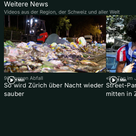
Weitere News
Videos aus der Region, der Schweiz und aller Welt
90 Tonnen Abfall
«Ein Tag im 
1 Min
1 Min
So wird Zürich über Nacht wieder
Street-P
sauber
mitten in 