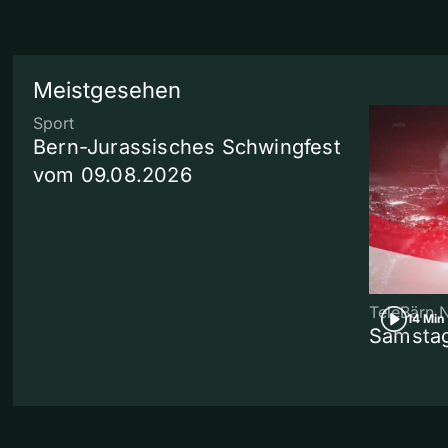
Meistgesehen
Sport
Bern-Jurassisches Schwingfest
vom 09.08.2026
TeleBärn 
14 Min
Samstag