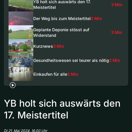
YB holt sich auswärts den 17.
3 Min
Meistertitel
Der Weg bis zum Meistertitel
3 Min
Geplante Deponie stösst auf
3 Min
Widerstand
Kurznews
3 Min
Gesundheitswesen sei teurer als nötig
2 Min
Einkaufen für alle
3 Min
YB holt sich auswärts den
17. Meistertitel
Di 21. Mai 2024, 16.00 Uhr