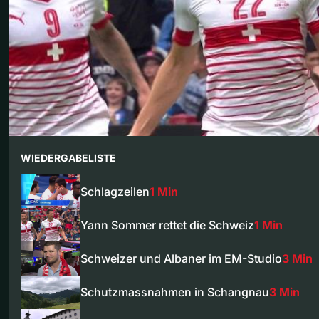
WIEDERGABELISTE
Schlagzeilen
1 Min
Yann Sommer rettet die Schweiz
1 Min
Schweizer und Albaner im EM-Studio
3 Min
Schutzmassnahmen in Schangnau
3 Min