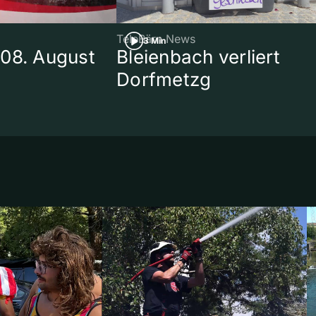
TeleBärn News
3 Min
08. August
Bleienbach verliert
Dorfmetzg