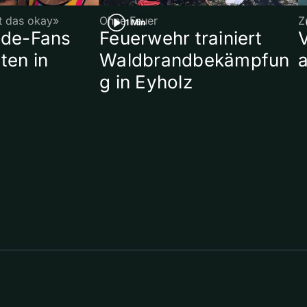
st das okay»
Ohne Feuer
Z
1 Min
ade-Fans
Feuerwehr trainiert
ten in
Waldbrandbekämpfun
a
g in Eyholz