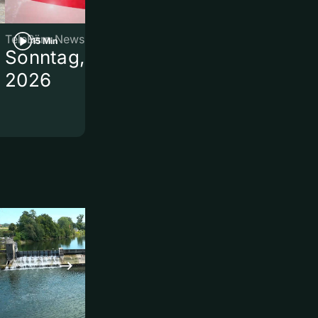
TeleBärn News
TeleBärn News
15 Min
3 Min
Sonntag, 09. August
Trockenheit
2026
Schreberga