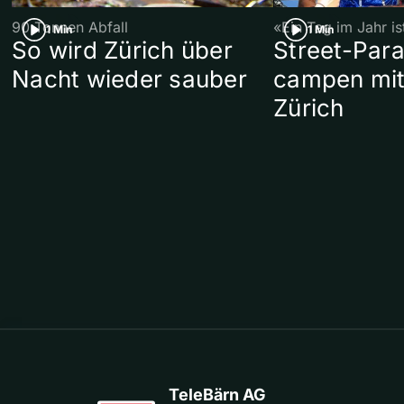
90 Tonnen Abfall
«Ein Tag im Jahr i
1 Min
1 Min
So wird Zürich über
Street-Par
Nacht wieder sauber
campen mit
Zürich
TeleBärn AG