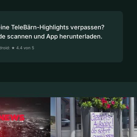
eine TeleBärn-Highlights verpassen?
de scannen und App herunterladen.
roid: ★ 4.4 von 5