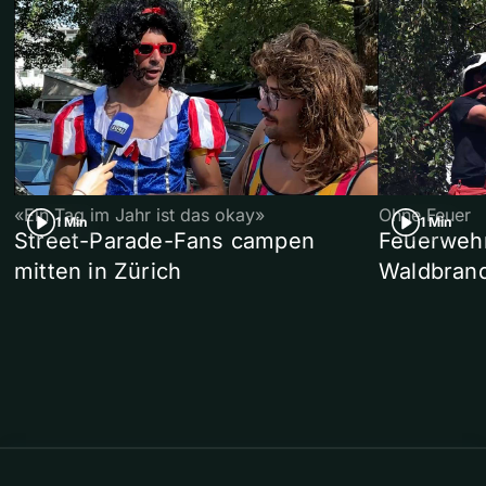
«Ein Tag im Jahr ist das okay»
Ohne Feuer
1 Min
1 Min
Street-Parade-Fans campen
Feuerwehr 
mitten in Zürich
Waldbrand