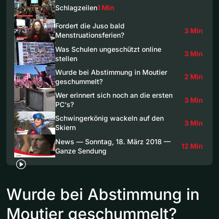
Schlagzeilen
1 Min
Fordert die Juso bald
3 Min
Menstruationsferien?
Was Schulen ungeschützt online
3 Min
stellen
Wurde bei Abstimmung in Moutier
2 Min
geschummelt?
Wer erinnert sich noch an die ersten
3 Min
PC's?
Schwingerkönig wackeln auf den
3 Min
Skiern
News — Sonntag, 18. März 2018 —
12 Min
Ganze Sendung
Wurde bei Abstimmung in
Moutier geschummelt?