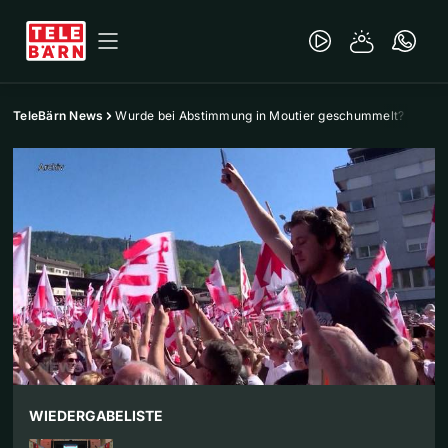
TeleBärn News
Wurde bei Abstimmung in Moutier geschummelt?
WIEDERGABELISTE