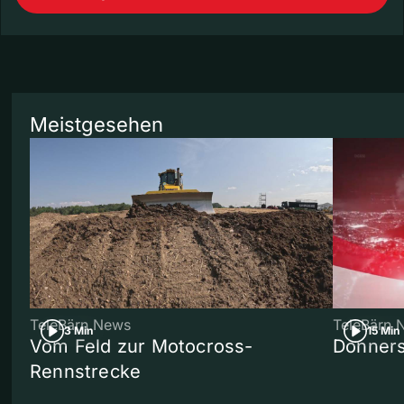
Meistgesehen
TeleBärn News
TeleBärn 
3 Min
15 Min
Vom Feld zur Motocross-
Donners
Rennstrecke