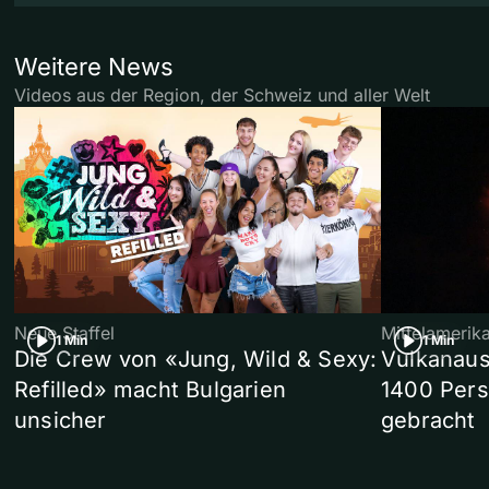
Weitere News
Videos aus der Region, der Schweiz und aller Welt
Neue Staffel
Mittelamerik
1 Min
1 Min
Die Crew von «Jung, Wild & Sexy:
Vulkanaus
Refilled» macht Bulgarien
1400 Pers
unsicher
gebracht