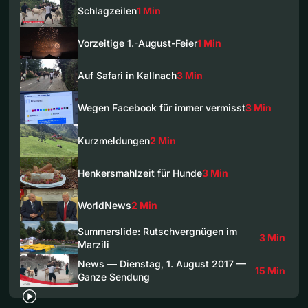
Schlagzeilen
1 Min
Vorzeitige 1.-August-Feier
1 Min
Auf Safari in Kallnach
3 Min
Wegen Facebook für immer vermisst
3 Min
Kurzmeldungen
2 Min
Henkersmahlzeit für Hunde
3 Min
WorldNews
2 Min
Summerslide: Rutschvergnügen im
3 Min
Marzili
News — Dienstag, 1. August 2017 —
15 Min
Ganze Sendung