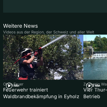
Weitere News
Videos aus der Region, der Schweiz und aller Welt
Ohne Feuer
Zu wenig Wa
1 Min
2 Min
Feuerwehr trainiert
Vier Thur
Waldbrandbekämpfung in Eyholz
Betrieb