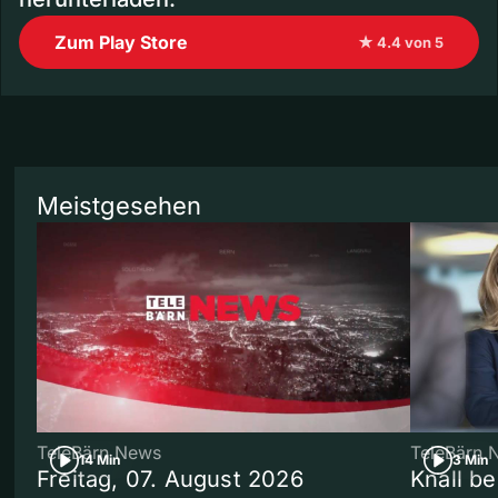
Zum Play Store
★ 4.4 von 5
Meistgesehen
TeleBärn News
TeleBärn 
14 Min
3 Min
Freitag, 07. August 2026
Knall b