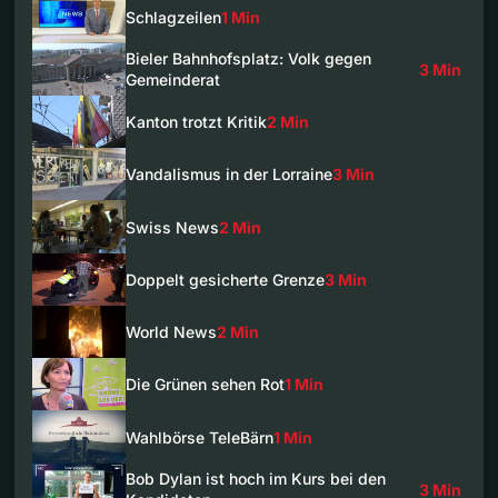
Schlagzeilen
1 Min
Bieler Bahnhofsplatz: Volk gegen
3 Min
Gemeinderat
Kanton trotzt Kritik
2 Min
Vandalismus in der Lorraine
3 Min
Swiss News
2 Min
Doppelt gesicherte Grenze
3 Min
World News
2 Min
Die Grünen sehen Rot
1 Min
Wahlbörse TeleBärn
1 Min
Bob Dylan ist hoch im Kurs bei den
3 Min