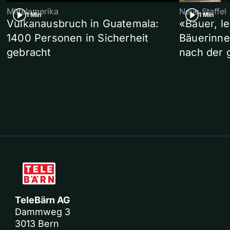
Mittelamerika
Neue Staffel
1 Min
1 Min
Vulkanausbruch in Guatemala:
«Bauer, l
1400 Personen in Sicherheit
Bäuerinne
gebracht
nach der 
TeleBärn AG
Dammweg 3
3013 Bern