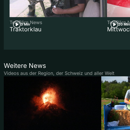
TeleBärn News
TeleBärn 
3 Min
20 Min
Traktorklau
Mittwoc
Weitere News
Videos aus der Region, der Schweiz und aller Welt