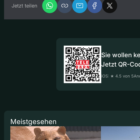
Jetzt teilen
Sie wollen k
Jetzt QR-Co
iOS: ★ 4.5 von 5
And
Meistgesehen