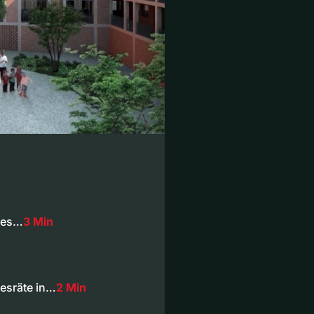
iges…
3 Min
esräte in…
2 Min