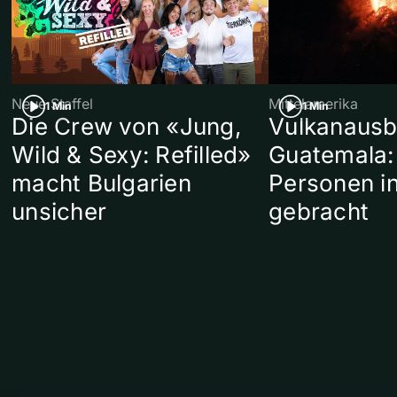
Neue Staffel
Mittelamerika
1 Min
1 Min
Die Crew von «Jung,
Vulkanausb
Wild & Sexy: Refilled»
Guatemala:
macht Bulgarien
Personen in
unsicher
gebracht