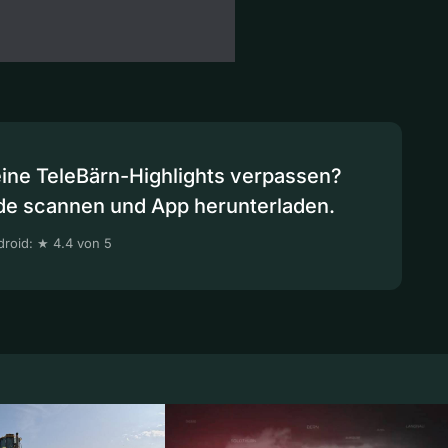
eine TeleBärn-Highlights verpassen?
de scannen und App herunterladen.
roid: ★ 4.4 von 5