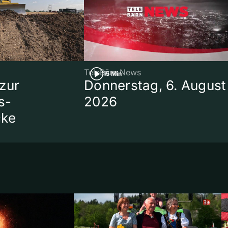
TeleBärn News
15 Min
zur
Donnerstag, 6. August
s-
2026
cke