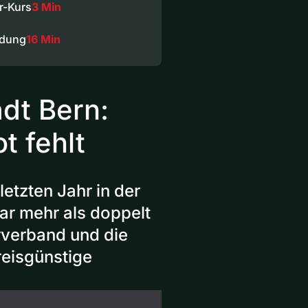
r-Kurs
3 Min
ndung
16 Min
dt Bern:
t fehlt
tzten Jahr in der
ar mehr als doppelt
erverband und die
reisgünstige