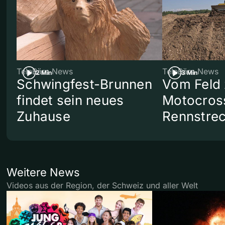
TeleBärn News
TeleBärn News
2 Min
3 Min
Schwingfest-Brunnen
Vom Feld 
findet sein neues
Motocros
Zuhause
Rennstre
Weitere News
Videos aus der Region, der Schweiz und aller Welt