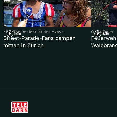
«Ein Tag im Jahr ist das okay»
Ohne Feuer
1 Min
1 Min
Street-Parade-Fans campen
Feuerwehr 
mitten in Zürich
Waldbrand