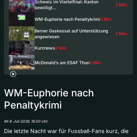
Schweiz im Viertelfinal: Kanton
3 Min
bewilligt…
WM-Euphorie nach Penaltykrimi
3 Min
Berner Gaskessel auf Unterstützung
3 Min
angewiesen
Kurznews
2 Min
McDonald’s am ESAF Thun
3 Min
WM-Euphorie nach
Penaltykrimi
Mi 8. Juli 2026, 16.00 Uhr
Die letzte Nacht war für Fussball-Fans kurz, die