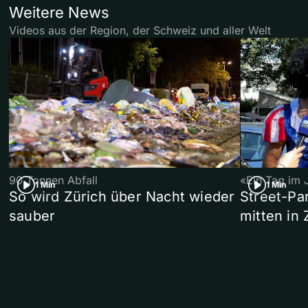
Weitere News
Videos aus der Region, der Schweiz und aller Welt
90 Tonnen Abfall
«Ein Tag im 
1 Min
1 Min
So wird Zürich über Nacht wieder
Street-P
sauber
mitten in 