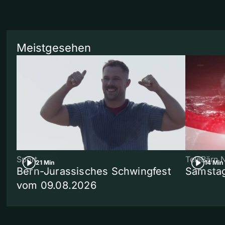
Meistgesehen
Sport
TeleBärn 
21 Min
14 Min
Bern-Jurassisches Schwingfest
Samstag
vom 09.08.2026