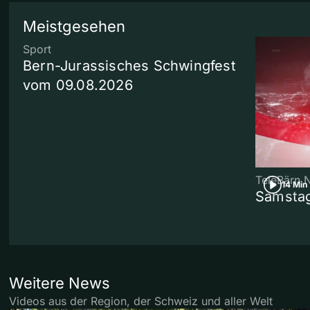
Meistgesehen
Sport
Bern-Jurassisches Schwingfest
vom 09.08.2026
TeleBärn 
14 Min
Samstag
Weitere News
Videos aus der Region, der Schweiz und aller Welt