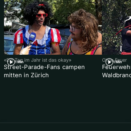
«Ein Tag im Jahr ist das okay»
Ohne Feuer
1 Min
1 Min
Street-Parade-Fans campen
Feuerwehr 
mitten in Zürich
Waldbrand