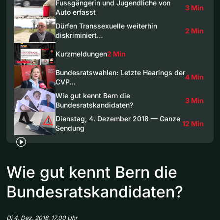
Fussgängerin und Jugendliche von
3 Min
Auto erfasst
Dürfen Transsexuelle weiterhin
2 Min
diskriminiert…
Kurzmeldungen
2 Min
Bundesratswahlen: Letzte Hearings der
4 Min
CVP…
Wie gut kennt Bern die
3 Min
Bundesratskandidaten?
Dienstag, 4. Dezember 2018 — Ganze
12 Min
Sendung
Wie gut kennt Bern die
Bundesratskandidaten?
Di 4. Dez. 2018, 17.00 Uhr