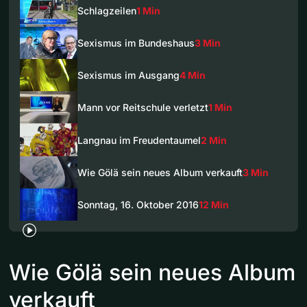
Schlagzeilen
1 Min
Sexismus im Bundeshaus
3 Min
Sexismus im Ausgang
4 Min
Mann vor Reitschule verletzt
1 Min
Langnau im Freudentaumel
2 Min
Wie Gölä sein neues Album verkauft
3 Min
Sonntag, 16. Oktober 2016
12 Min
Wie Gölä sein neues Album
verkauft