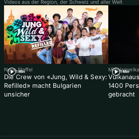
Videos aus der Region, der Schweiz und aller Welt
Neue Staffel
Mittelamerik
1 Min
1 Min
Die Crew von «Jung, Wild & Sexy:
Vulkanaus
Refilled» macht Bulgarien
1400 Pers
unsicher
gebracht