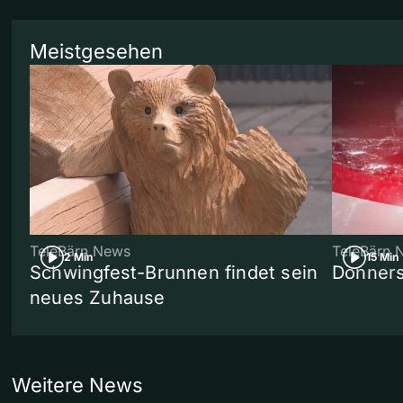
Meistgesehen
TeleBärn News
TeleBärn 
2 Min
15 Min
Schwingfest-Brunnen findet sein
Donners
neues Zuhause
Weitere News