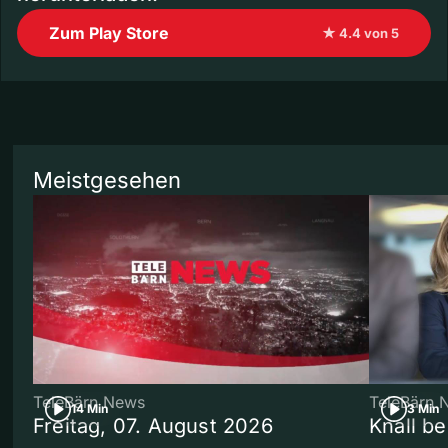
Zum Play Store
★ 4.4 von 5
Meistgesehen
TeleBärn News
TeleBärn 
14 Min
3 Min
Freitag, 07. August 2026
Knall b