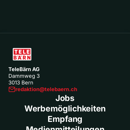
TeleBärn AG
Dammweg 3
3013 Bern
redaktion@telebaern.ch
Jobs
Werbemöglichkeiten
Empfang
Medienmitteilungen