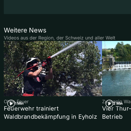
Weitere News
Videos aus der Region, der Schweiz und aller Welt
Ohne Feuer
Zu wenig Wa
1 Min
2 Min
Feuerwehr trainiert
Vier Thur
Waldbrandbekämpfung in Eyholz
Betrieb