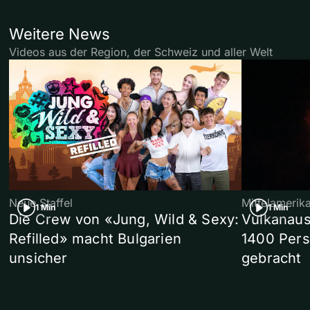
Weitere News
Videos aus der Region, der Schweiz und aller Welt
Neue Staffel
Mittelamerik
1 Min
1 Min
Die Crew von «Jung, Wild & Sexy:
Vulkanaus
Refilled» macht Bulgarien
1400 Pers
unsicher
gebracht