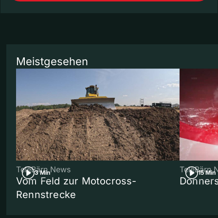
Meistgesehen
TeleBärn News
TeleBärn 
3 Min
15 Min
Vom Feld zur Motocross-
Donners
Rennstrecke