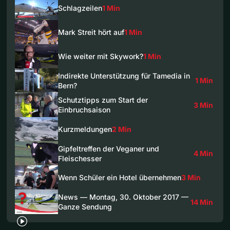
Schlagzeilen
1 Min
Mark Streit hört auf
1 Min
Wie weiter mit Skywork?
1 Min
Indirekte Unterstützung für Tamedia in
1 Min
Bern?
Schutztipps zum Start der
3 Min
Einbruchsaison
Kurzmeldungen
2 Min
Gipfeltreffen der Veganer und
4 Min
Fleischesser
Wenn Schüler ein Hotel übernehmen
3 Min
News — Montag, 30. Oktober 2017 —
14 Min
Ganze Sendung