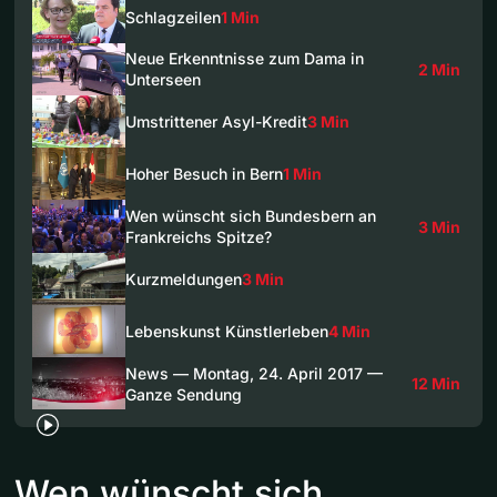
Schlagzeilen
1 Min
Neue Erkenntnisse zum Dama in
2 Min
Unterseen
Umstrittener Asyl-Kredit
3 Min
Hoher Besuch in Bern
1 Min
Wen wünscht sich Bundesbern an
3 Min
Frankreichs Spitze?
Kurzmeldungen
3 Min
Lebenskunst Künstlerleben
4 Min
News — Montag, 24. April 2017 —
12 Min
Ganze Sendung
Wen wünscht sich