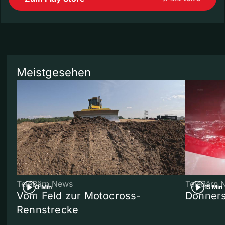
Meistgesehen
TeleBärn News
TeleBärn 
3 Min
15 Min
Vom Feld zur Motocross-
Donners
Rennstrecke