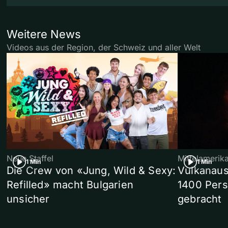
Weitere News
Videos aus der Region, der Schweiz und aller Welt
Neue Staffel
Mittelamerik
1 Min
1 Min
Die Crew von «Jung, Wild & Sexy:
Vulkanaus
Refilled» macht Bulgarien
1400 Pers
unsicher
gebracht