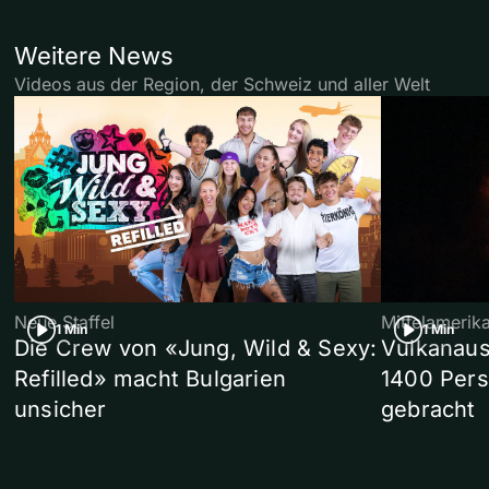
Weitere News
Videos aus der Region, der Schweiz und aller Welt
Neue Staffel
Mittelamerik
1 Min
1 Min
Die Crew von «Jung, Wild & Sexy:
Vulkanaus
Refilled» macht Bulgarien
1400 Pers
unsicher
gebracht