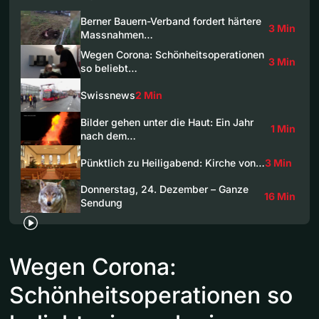
Berner Bauern-Verband fordert härtere
3 Min
Massnahmen…
Wegen Corona: Schönheitsoperationen
3 Min
so beliebt…
Swissnews
2 Min
Bilder gehen unter die Haut: Ein Jahr
1 Min
nach dem…
Pünktlich zu Heiligabend: Kirche von…
3 Min
Donnerstag, 24. Dezember – Ganze
16 Min
Sendung
Wegen Corona:
Schönheitsoperationen so