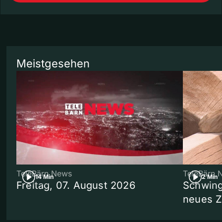
Meistgesehen
TeleBärn News
TeleBärn 
14 Min
2 Min
Freitag, 07. August 2026
Schwing
neues 