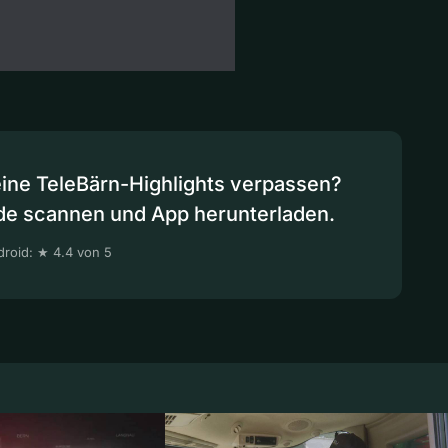
eine TeleBärn-Highlights verpassen?
de scannen und App herunterladen.
roid: ★ 4.4 von 5