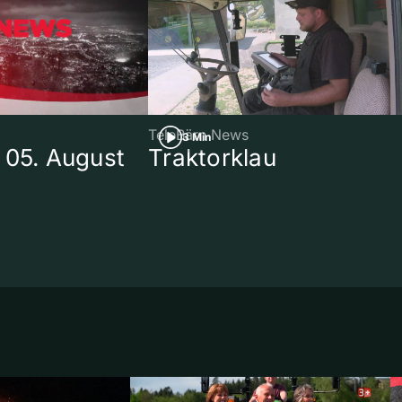
TeleBärn News
3 Min
 05. August
Traktorklau