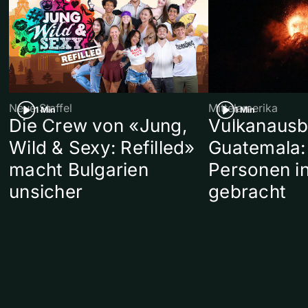
Neue Staffel
Mittelamerika
1 Min
1 Min
Die Crew von «Jung,
Vulkanausb
Wild & Sexy: Refilled»
Guatemala:
macht Bulgarien
Personen in
unsicher
gebracht