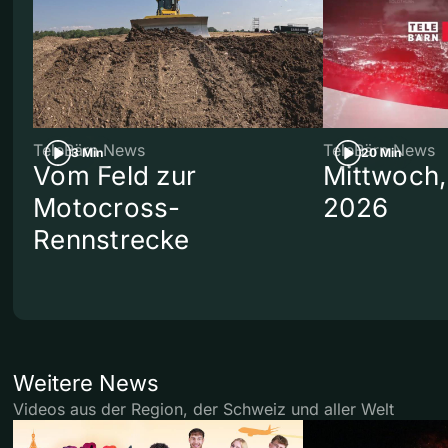
TeleBärn News
TeleBärn News
3 Min
20 Min
Vom Feld zur
Mittwoch,
Motocross-
2026
Rennstrecke
Weitere News
Videos aus der Region, der Schweiz und aller Welt