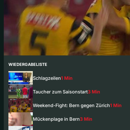
WIEDERGABELISTE
Schlagzeilen
1 Min
Taucher zum Saisonstart
3 Min
Weekend-Fight: Bern gegen Zürich
1 Min
Mückenplage in Bern
3 Min