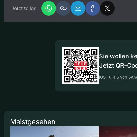
Jetzt teilen
Sie wollen k
Jetzt QR-Co
iOS: ★ 4.5 von 5
And
Meistgesehen