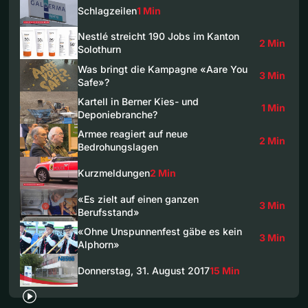
Schlagzeilen
1 Min
Nestlé streicht 190 Jobs im Kanton
2 Min
Solothurn
Was bringt die Kampagne «Aare You
3 Min
Safe»?
Kartell in Berner Kies- und
1 Min
Deponiebranche?
Armee reagiert auf neue
2 Min
Bedrohungslagen
Kurzmeldungen
2 Min
«Es zielt auf einen ganzen
3 Min
Berufsstand»
«Ohne Unspunnenfest gäbe es kein
3 Min
Alphorn»
Donnerstag, 31. August 2017
15 Min