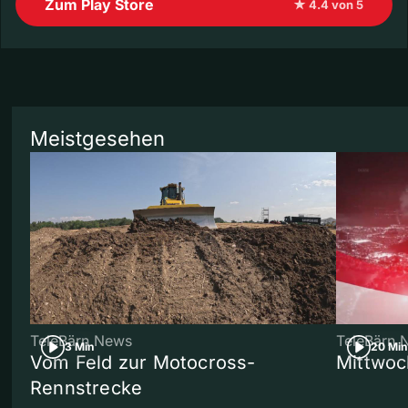
Zum Play Store
★ 4.4 von 5
Meistgesehen
TeleBärn News
TeleBärn 
3 Min
20 Min
Vom Feld zur Motocross-
Mittwoc
Rennstrecke