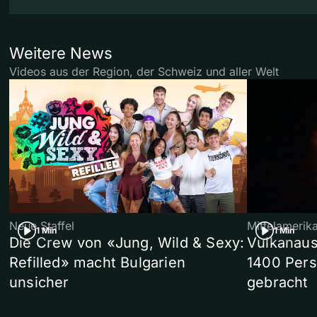
Weitere News
Videos aus der Region, der Schweiz und aller Welt
Neue Staffel
Mittelamerik
1 Min
1 Min
Die Crew von «Jung, Wild & Sexy:
Vulkanaus
Refilled» macht Bulgarien
1400 Pers
unsicher
gebracht