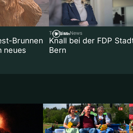
TeleBärn News
3 Min
est-Brunnen
Knall bei der FDP Stad
in neues
Bern