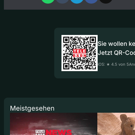
Sie wollen k
Jetzt QR-Co
iOS: ★ 4.5 von 5
And
Meistgesehen