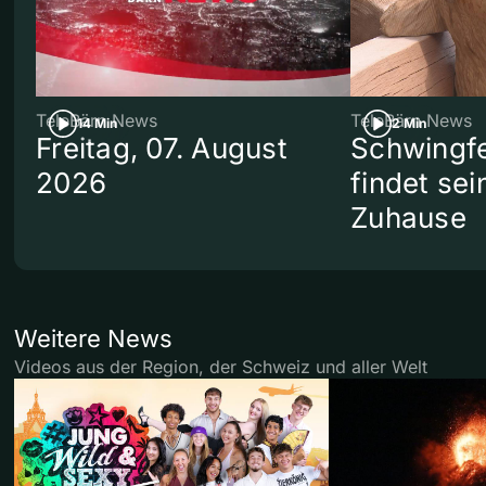
TeleBärn News
TeleBärn News
14 Min
2 Min
Freitag, 07. August
Schwingf
2026
findet se
Zuhause
Weitere News
Videos aus der Region, der Schweiz und aller Welt