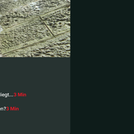
liegt…
3 Min
en?
3 Min