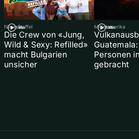
Neue Staffel
Mittelamerika
1 Min
1 Min
Die Crew von «Jung,
Vulkanausb
Wild & Sexy: Refilled»
Guatemala:
macht Bulgarien
Personen in
unsicher
gebracht