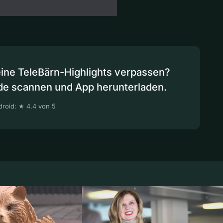
eine TeleBärn-Highlights verpassen?
de scannen und App herunterladen.
roid: ★ 4.4 von 5