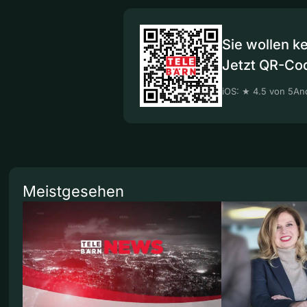
Sie wollen k
Jetzt QR-Co
iOS: ★ 4.5 von 5
And
Meistgesehen