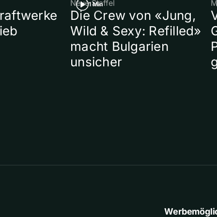
Neue Staffel
M
1 Min
raftwerke
Die Crew von «Jung,
ieb
Wild & Sexy: Refilled»
macht Bulgarien
P
unsicher
Werbemögli