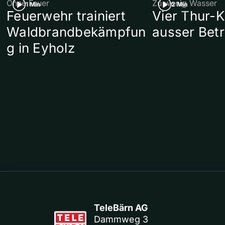
Ohne Feuer
Zu wenig Wasser
1 Min
2 Min
Feuerwehr trainiert
Vier Thur-K
Waldbrandbekämpfun
ausser Betr
g in Eyholz
TeleBärn AG
Dammweg 3