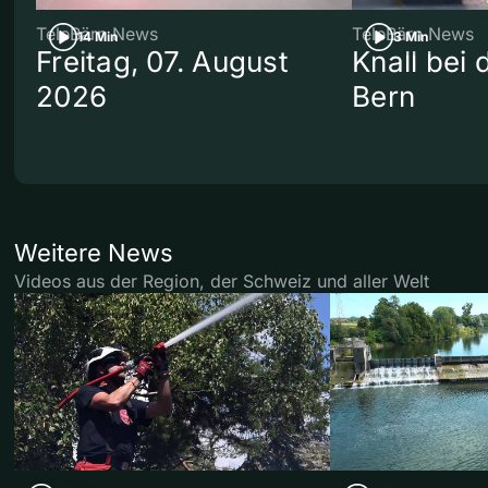
TeleBärn News
TeleBärn News
14 Min
3 Min
Freitag, 07. August
Knall bei
2026
Bern
Weitere News
Videos aus der Region, der Schweiz und aller Welt