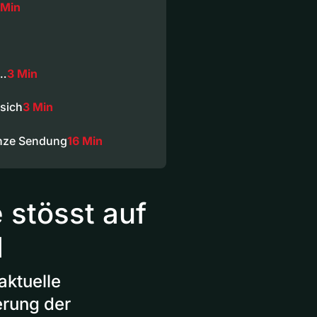
 Min
n…
3 Min
sich
3 Min
nze Sendung
16 Min
 stösst auf
d
aktuelle
erung der