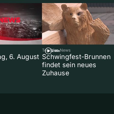
TeleBärn News
2 Min
g, 6. August
Schwingfest-Brunnen
findet sein neues
Zuhause