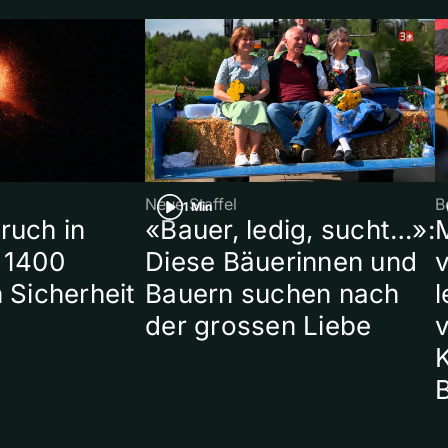
Neue Staffel
B
1 Min
ruch in
«Bauer, ledig, sucht…»:
 1400
Diese Bäuerinnen und
 Sicherheit
Bauern suchen nach
l
der grossen Liebe