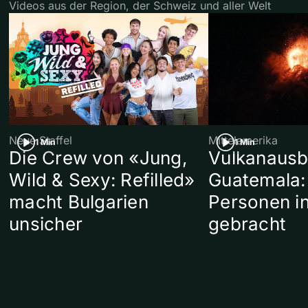
Videos aus der Region, der Schweiz und aller Welt
Neue Staffel
Mittelamerika
1 Min
1 Min
Die Crew von «Jung,
Vulkanausb
Wild & Sexy: Refilled»
Guatemala:
macht Bulgarien
Personen in
unsicher
gebracht