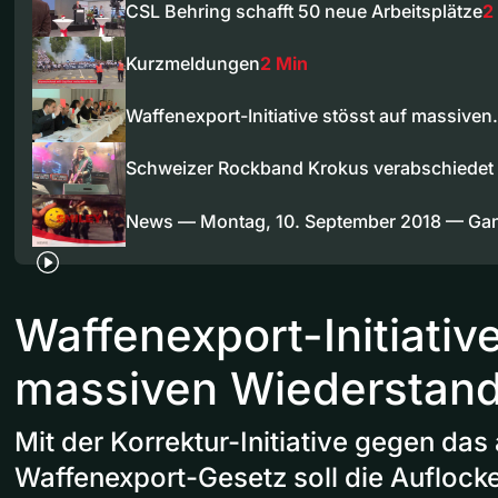
CSL Behring schafft 50 neue Arbeitsplätze
2
Kurzmeldungen
2 Min
Waffenexport-Initiative stösst auf massive
Schweizer Rockband Krokus verabschiedet 
News — Montag, 10. September 2018 — Ga
Waffenexport-Initiative
massiven Wiederstan
Mit der Korrektur-Initiative gegen das 
Waffenexport-Gesetz soll die Auflock