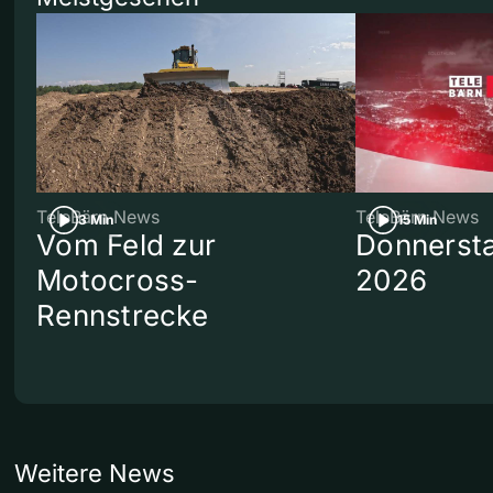
TeleBärn News
TeleBärn News
3 Min
15 Min
Vom Feld zur
Donnersta
Motocross-
2026
Rennstrecke
Weitere News