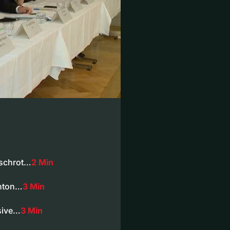
ischrot…
2 Min
anton…
3 Min
osive…
3 Min