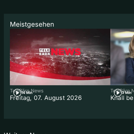
Meistgesehen
TeleBärn News
TeleBärn 
14 Min
3 Min
Freitag, 07. August 2026
Knall b