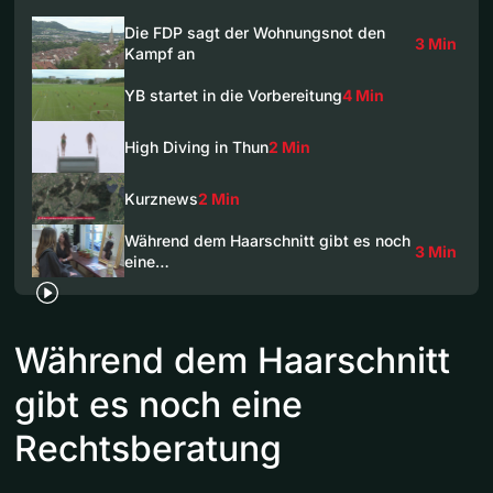
Die FDP sagt der Wohnungsnot den
3 Min
Kampf an
YB startet in die Vorbereitung
4 Min
High Diving in Thun
2 Min
Kurznews
2 Min
Während dem Haarschnitt gibt es noch
3 Min
eine…
Während dem Haarschnitt
gibt es noch eine
Rechtsberatung