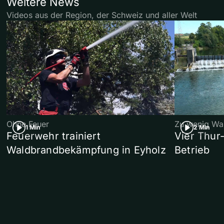
Weitere News
Videos aus der Region, der Schweiz und aller Welt
Ohne Feuer
Zu wenig Wa
1 Min
2 Min
Feuerwehr trainiert
Vier Thur
Waldbrandbekämpfung in Eyholz
Betrieb