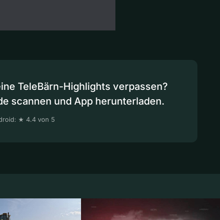
eine TeleBärn-Highlights verpassen?
de scannen und App herunterladen.
roid: ★ 4.4 von 5