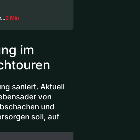
he…
2 Min
ung im
chtouren
g saniert. Aktuell
Lebensader von
ubschachen und
sorgen soll, auf