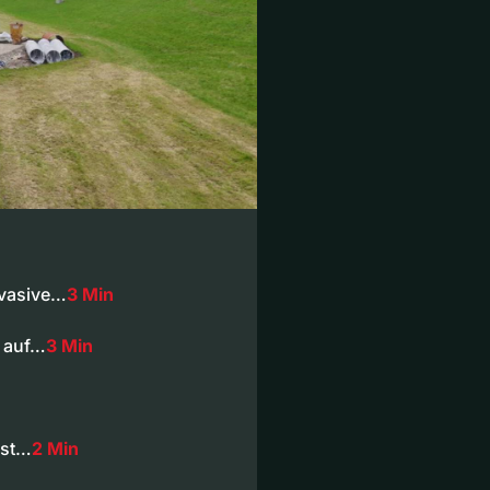
nvasive…
3 Min
t auf…
3 Min
ist…
2 Min