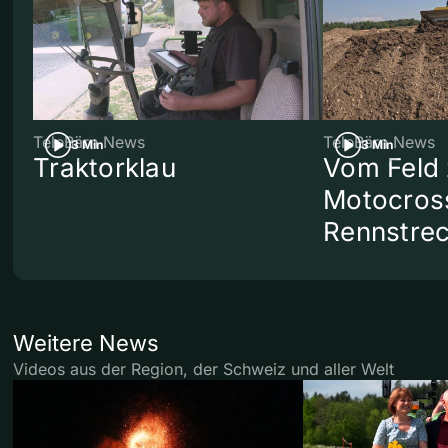
TeleBärn News
TeleBärn News
3 Min
3 Min
Traktorklau
Vom Feld 
Motocros
Rennstre
Weitere News
Videos aus der Region, der Schweiz und aller Welt