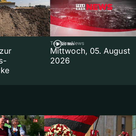
TeleBärn News
20 Min
zur
Mittwoch, 05. August
s-
2026
cke