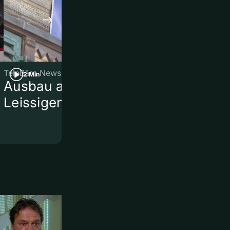
TeleBärn News
TeleBärn News
2 Min
2 Min
Ausbau am Bahnhof
Kurznews
Leissigen