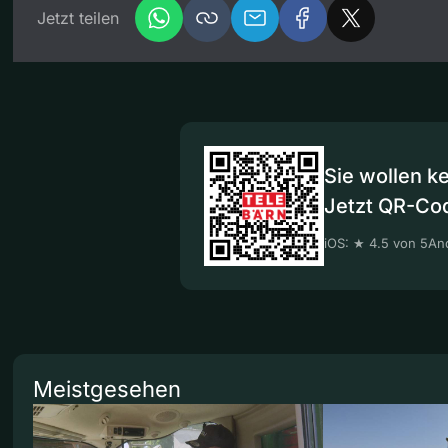
Jetzt teilen
Sie wollen k
Jetzt QR-Co
iOS: ★ 4.5 von 5
And
Meistgesehen