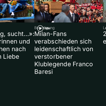
Beerdigung
L
1 Min
ig, sucht…»:
Milan-Fans
rinnen und
verabschieden sich
hen nach
leidenschaftlich von
n Liebe
verstorbener
Klublegende Franco
Baresi