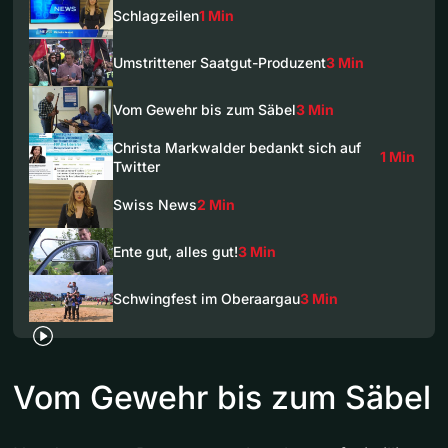
Schlagzeilen
1 Min
Umstrittener Saatgut-Produzent
3 Min
Vom Gewehr bis zum Säbel
3 Min
Christa Markwalder bedankt sich auf
1 Min
Twitter
Swiss News
2 Min
Ente gut, alles gut!
3 Min
Schwingfest im Oberaargau
3 Min
Vom Gewehr bis zum Säbel