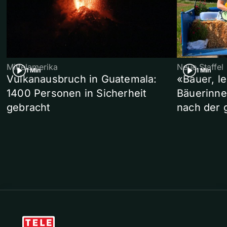
Mittelamerika
Neue Staffel
1 Min
1 Min
Vulkanausbruch in Guatemala:
«Bauer, l
1400 Personen in Sicherheit
Bäuerinne
gebracht
nach der 