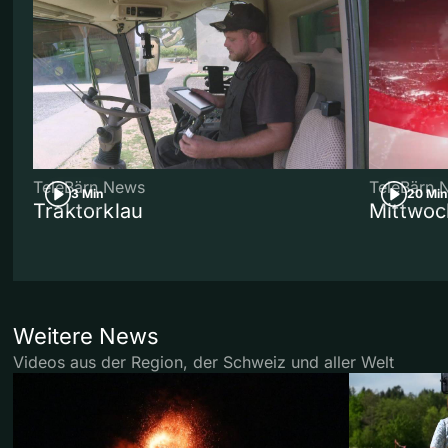
TeleBärn News
TeleBärn 
3 Min
20 Min
Traktorklau
Mittwoc
Weitere News
Videos aus der Region, der Schweiz und aller Welt