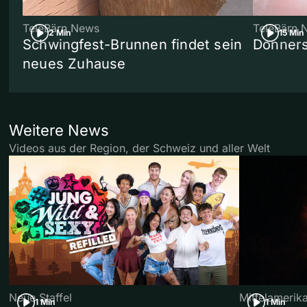
TeleBärn News
TeleBärn 
2 Min
15 Min
Schwingfest-Brunnen findet sein
Donners
neues Zuhause
Weitere News
Videos aus der Region, der Schweiz und aller Welt
Neue Staffel
Mittelamerik
1 Min
1 Min