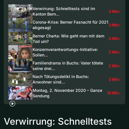
Verwirrung: Schnelltests sind im
3 Min
Kanton Bern…
Corona-Krise: Berner Fasnacht für 2021
3 Min
abgesagt
Berner Charta: Wie geht man mit dem
3 Min
Tod um?
Konzernverantwortungs-Initiative:
2 Min
Sollen…
Familiendrama in Buchs: Vater tötete
2 Min
seine drei…
Nach Tötungsdelikt in Buchs:
3 Min
Anwohner sind…
Montag, 2. November 2020 – Ganze
19 Min
Sendung
Verwirrung: Schnelltests