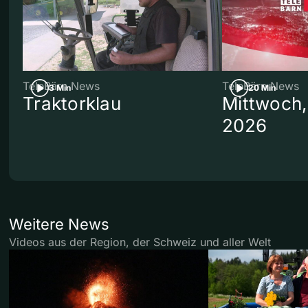
TeleBärn News
TeleBärn News
3 Min
20 Min
Traktorklau
Mittwoch,
2026
Weitere News
Videos aus der Region, der Schweiz und aller Welt