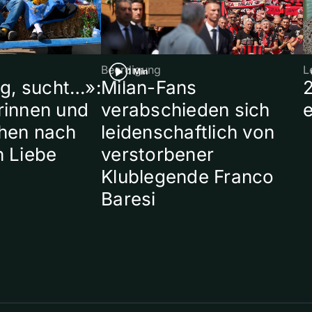
Beerdigung
L
1 Min
ig, sucht…»:
Milan-Fans
rinnen und
verabschieden sich
hen nach
leidenschaftlich von
n Liebe
verstorbener
Klublegende Franco
Baresi