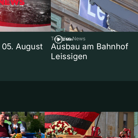
TeleBärn News
2 Min
 05. August
Ausbau am Bahnhof
Leissigen