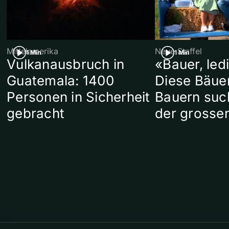
Mittelamerika
Neue Staffel
1 Min
1 Min
Vulkanausbruch in
«Bauer, led
Guatemala: 1400
Diese Bäue
Personen in Sicherheit
Bauern suc
gebracht
der grosse