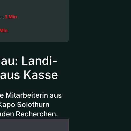
s…
3 Min
 Min
au: Landi-
d aus Kasse
e Mitarbeiterin aus
Kapo Solothurn
nden Recherchen.