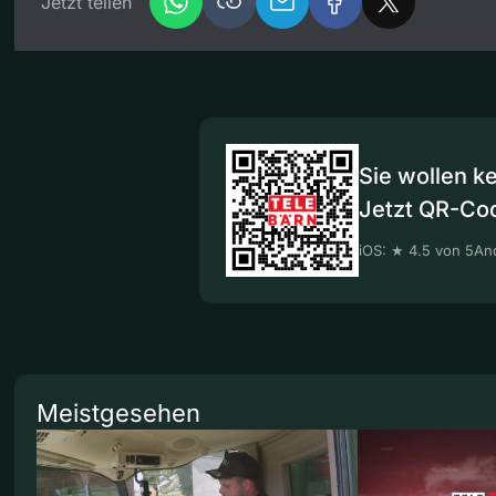
Jetzt teilen
Sie wollen k
Jetzt QR-Co
iOS: ★ 4.5 von 5
And
Meistgesehen