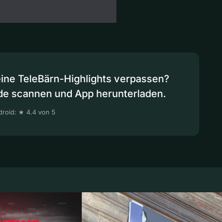
eine TeleBärn-Highlights verpassen?
de scannen und App herunterladen.
roid: ★ 4.4 von 5