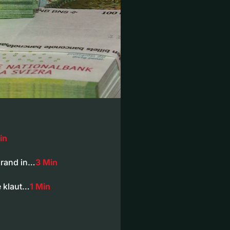
in
nrand in…
3 Min
e klaut…
1 Min