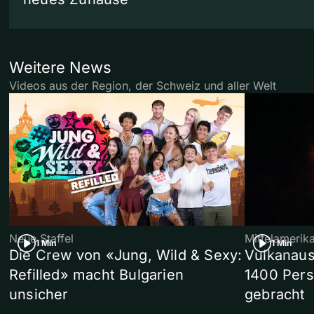
Weitere News
Videos aus der Region, der Schweiz und aller Welt
Neue Staffel
Mittelamerik
1 Min
1 Min
Die Crew von «Jung, Wild & Sexy:
Vulkanaus
Refilled» macht Bulgarien
1400 Pers
unsicher
gebracht