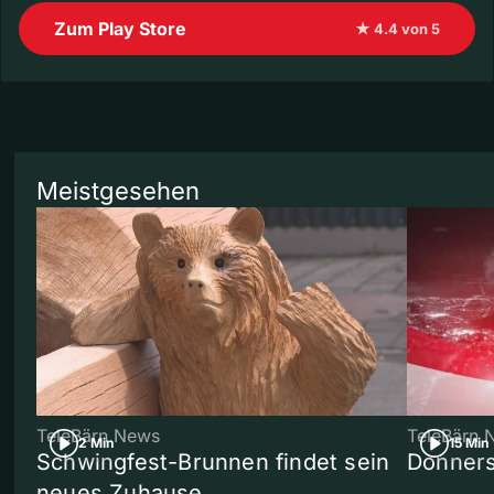
Zum Play Store
★ 4.4 von 5
Meistgesehen
TeleBärn News
TeleBärn 
2 Min
15 Min
Schwingfest-Brunnen findet sein
Donners
neues Zuhause