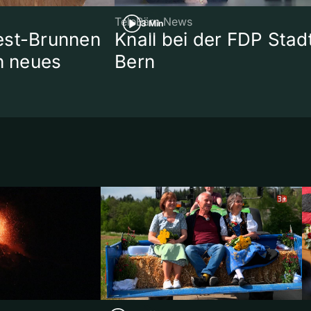
TeleBärn News
3 Min
est-Brunnen
Knall bei der FDP Stad
in neues
Bern