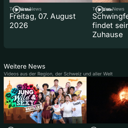
TeleBärn News
TeleBärn News
14 Min
2 Min
Freitag, 07. August
Schwingf
2026
findet se
Zuhause
Weitere News
Videos aus der Region, der Schweiz und aller Welt