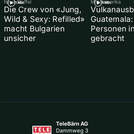
Neue Staffel
Mittelamerika
1 Min
1 Min
Die Crew von «Jung,
Vulkanausb
Wild & Sexy: Refilled»
Guatemala:
macht Bulgarien
Personen in
unsicher
gebracht
TeleBärn AG
Dammweg 3