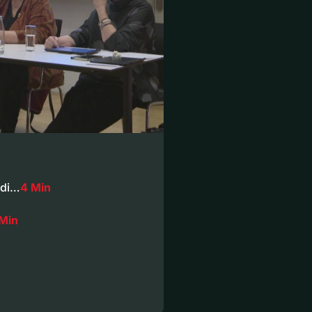
ndi…
4 Min
 Min