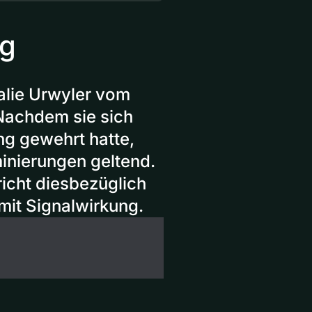
ng
alie Urwyler vom
 Nachdem sie sich
ng gewehrt hatte,
minierungen geltend.
icht diesbezüglich
l mit Signalwirkung.