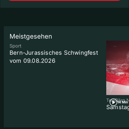
Meistgesehen
Sport
Bern-Jurassisches Schwingfest
vom 09.08.2026
TeleBärn 
14 Min
Samstag