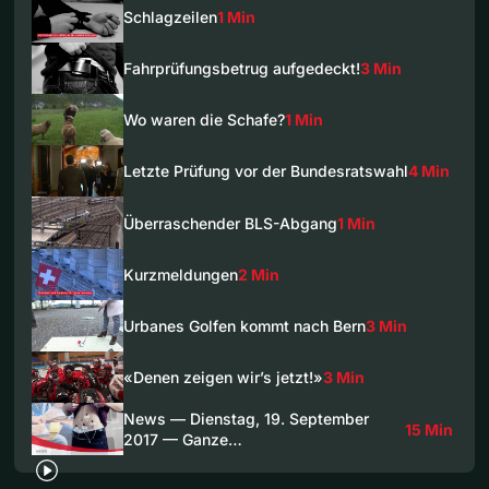
Schlagzeilen
1 Min
Fahrprüfungsbetrug aufgedeckt!
3 Min
Wo waren die Schafe?
1 Min
Letzte Prüfung vor der Bundesratswahl
4 Min
Überraschender BLS-Abgang
1 Min
Kurzmeldungen
2 Min
Urbanes Golfen kommt nach Bern
3 Min
«Denen zeigen wir’s jetzt!»
3 Min
News — Dienstag, 19. September
15 Min
2017 — Ganze…