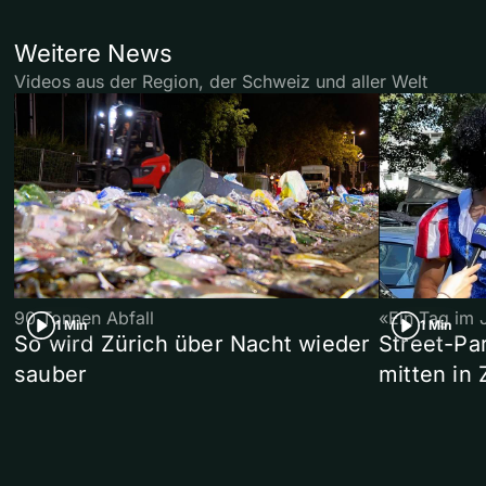
Weitere News
Videos aus der Region, der Schweiz und aller Welt
90 Tonnen Abfall
«Ein Tag im 
1 Min
1 Min
So wird Zürich über Nacht wieder
Street-P
sauber
mitten in 