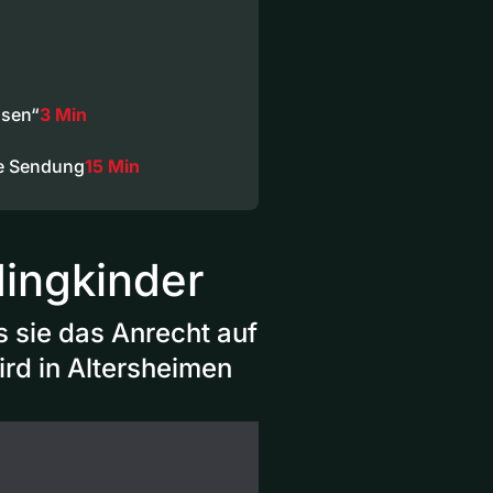
ssen“
3 Min
e Sendung
15 Min
dingkinder
s sie das Anrecht auf
rd in Altersheimen