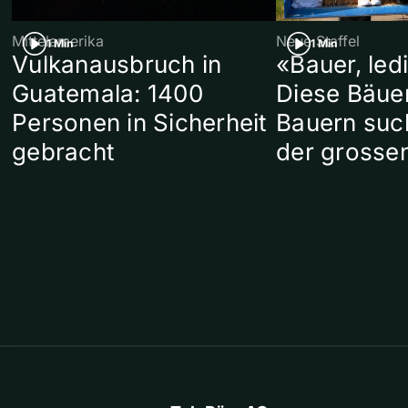
Mittelamerika
Neue Staffel
1 Min
1 Min
Vulkanausbruch in
«Bauer, led
Guatemala: 1400
Diese Bäue
Personen in Sicherheit
Bauern suc
gebracht
der grosse