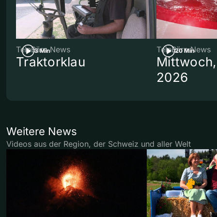
TeleBärn News
TeleBärn News
3 Min
20 Min
Traktorklau
Mittwoch,
2026
Weitere News
Videos aus der Region, der Schweiz und aller Welt