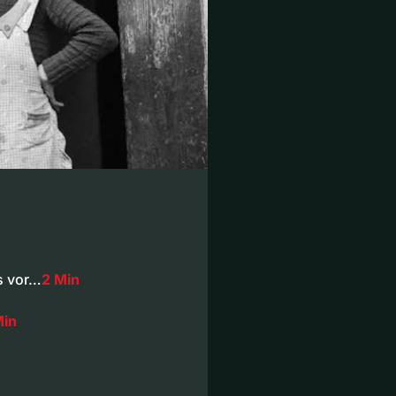
s vor…
2 Min
Min