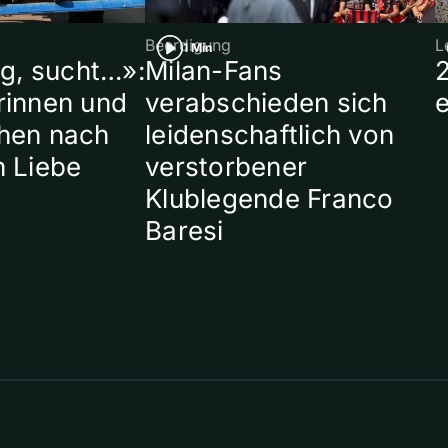
Beerdigung
L
1 Min
ig, sucht…»:
Milan-Fans
rinnen und
verabschieden sich
hen nach
leidenschaftlich von
n Liebe
verstorbener
Klublegende Franco
Baresi