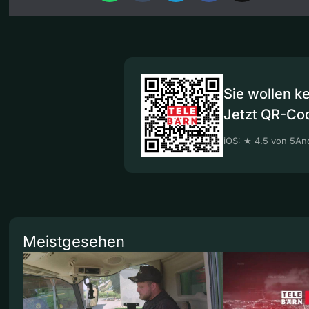
Sie wollen k
Jetzt QR-Co
iOS: ★ 4.5 von 5
And
Meistgesehen