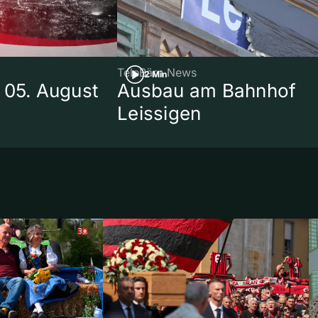
TeleBärn News
2 Min
 05. August
Ausbau am Bahnhof
Leissigen