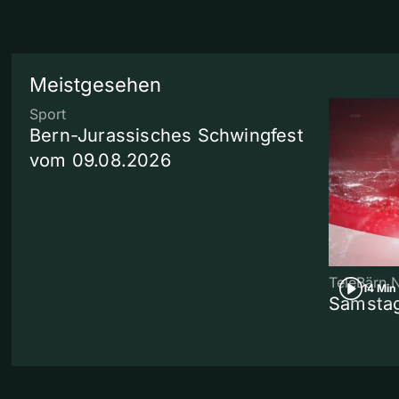
Meistgesehen
Sport
Bern-Jurassisches Schwingfest
vom 09.08.2026
TeleBärn 
14 Min
Samstag