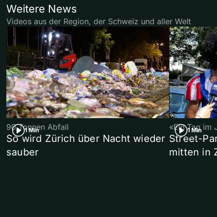
Weitere News
Videos aus der Region, der Schweiz und aller Welt
90 Tonnen Abfall
«Ein Tag im 
1 Min
1 Min
So wird Zürich über Nacht wieder
Street-P
sauber
mitten in 