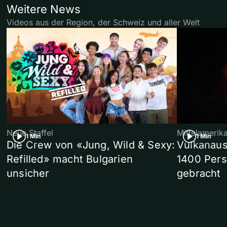
Weitere News
Videos aus der Region, der Schweiz und aller Welt
Neue Staffel
Mittelamerik
1 Min
1 Min
Die Crew von «Jung, Wild & Sexy:
Vulkanaus
Refilled» macht Bulgarien
1400 Pers
unsicher
gebracht