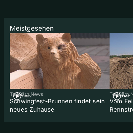
Meistgesehen
TeleBärn News
TeleBärn 
2 Min
3 Min
Schwingfest-Brunnen findet sein
Vom Fel
neues Zuhause
Rennstr