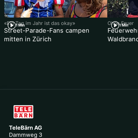
«Ein Tag im Jahr ist das okay»
Ohne Feuer
1 Min
1 Min
Street-Parade-Fans campen
Feuerwehr 
mitten in Zürich
Waldbrand
TeleBärn AG
Dammweg 3