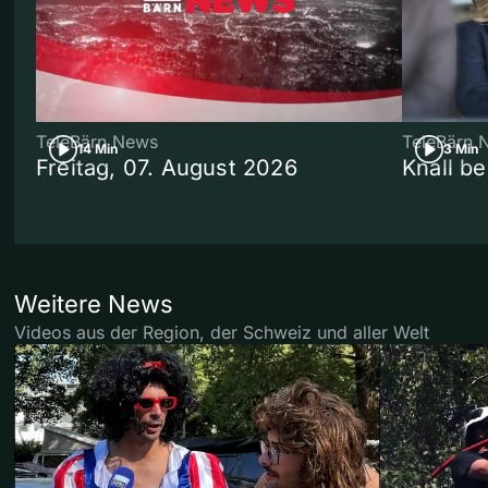
TeleBärn News
TeleBärn 
14 Min
3 Min
Freitag, 07. August 2026
Knall b
Weitere News
Videos aus der Region, der Schweiz und aller Welt