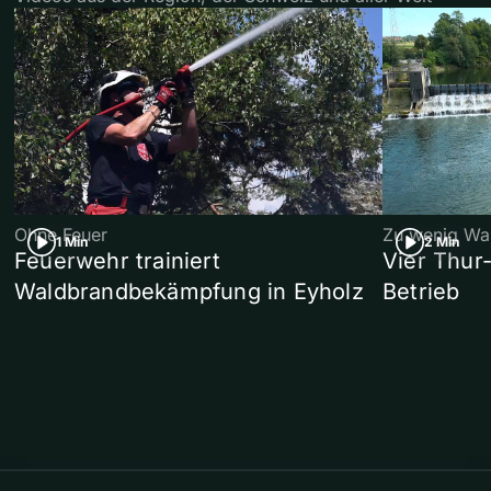
Ohne Feuer
Zu wenig Wa
1 Min
2 Min
Feuerwehr trainiert
Vier Thur
Waldbrandbekämpfung in Eyholz
Betrieb