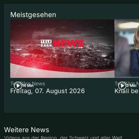
Meistgesehen
TeleBärn News
TeleBärn 
14 Min
3 Min
Freitag, 07. August 2026
Knall b
Weitere News
Videos aus der Region, der Schweiz und aller Welt