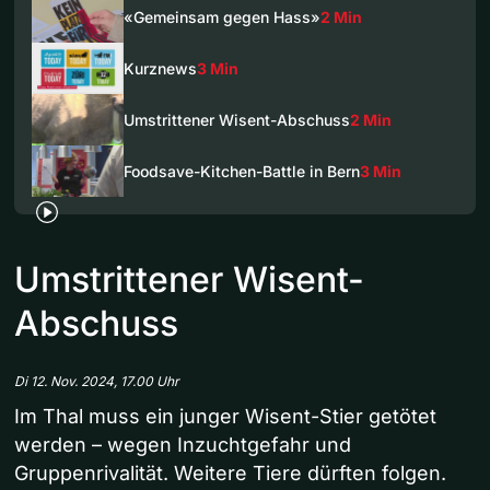
«Gemeinsam gegen Hass»
2 Min
Kurznews
3 Min
Umstrittener Wisent-Abschuss
2 Min
Foodsave-Kitchen-Battle in Bern
3 Min
Umstrittener Wisent-
Abschuss
Di 12. Nov. 2024, 17.00 Uhr
Im Thal muss ein junger Wisent-Stier getötet
werden – wegen Inzuchtgefahr und
Gruppenrivalität. Weitere Tiere dürften folgen.