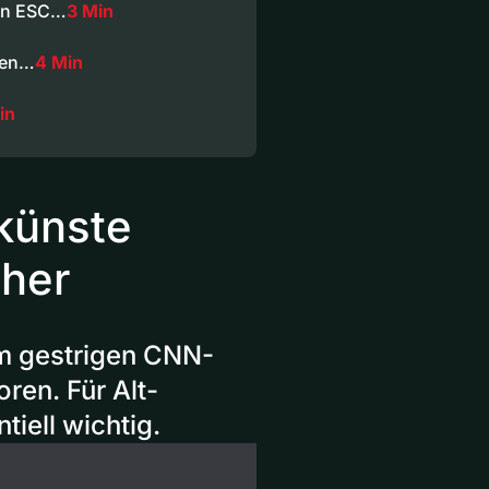
den ESC…
3 Min
sten…
4 Min
in
hkünste
cher
im gestrigen CNN-
ren. Für Alt-
tiell wichtig.