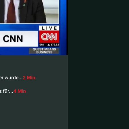
ier wurde…
2 Min
z für…
4 Min