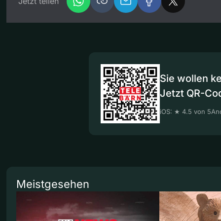
Jetzt teilen
Sie wollen k
Jetzt QR-Co
iOS: ★ 4.5 von 5
And
Meistgesehen