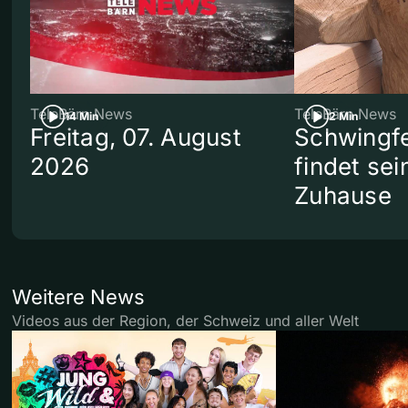
TeleBärn News
TeleBärn News
14 Min
2 Min
Freitag, 07. August
Schwingf
2026
findet se
Zuhause
Weitere News
Videos aus der Region, der Schweiz und aller Welt