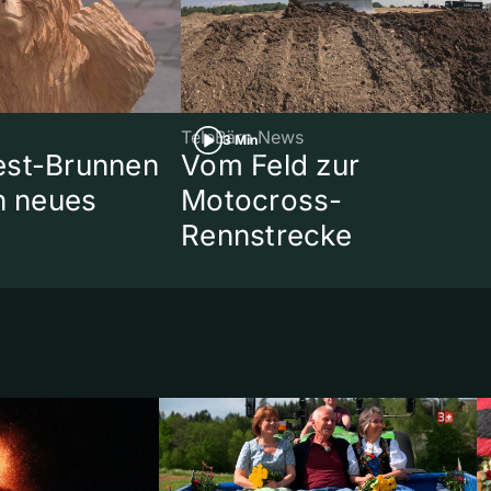
TeleBärn News
3 Min
est-Brunnen
Vom Feld zur
in neues
Motocross-
Rennstrecke