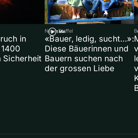
Neue Staffel
B
1 Min
ruch in
«Bauer, ledig, sucht…»:
 1400
Diese Bäuerinnen und
 Sicherheit
Bauern suchen nach
l
der grossen Liebe