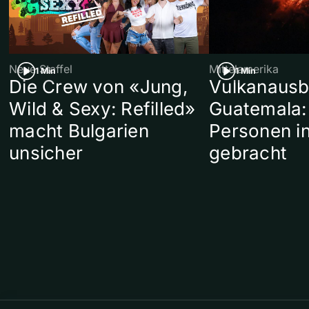
Neue Staffel
Mittelamerika
1 Min
1 Min
Die Crew von «Jung,
Vulkanausb
Wild & Sexy: Refilled»
Guatemala:
macht Bulgarien
Personen in
unsicher
gebracht