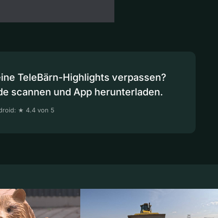
eine TeleBärn-Highlights verpassen?
de scannen und App herunterladen.
roid: ★ 4.4 von 5