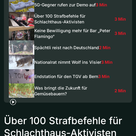
5G-Gegner rufen zur Demo auf
3 Min
Über 100 Strafbefehle für
3 Min
Schlachthaus-Aktivisten
Keine Bewilligung mehr für Bar „Peter
3 Min
Flamingo“
Spächtli reist nach Deutschland
2 Min
Nationalrat nimmt Wolf ins Visier
3 Min
Endstation für den TGV ab Bern
3 Min
Was bringt die Zukunft für
2 Min
Gemüsebauern?
Über 100 Strafbefehle für
Schlachthaus-Aktivisten