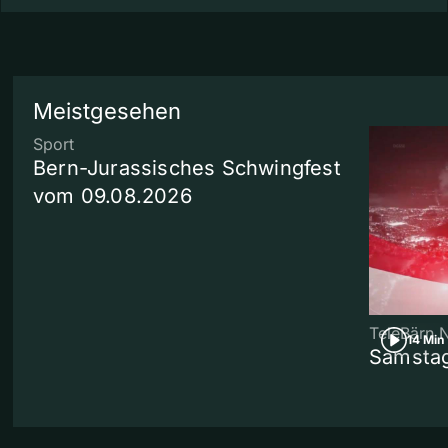
Meistgesehen
Sport
Bern-Jurassisches Schwingfest
vom 09.08.2026
TeleBärn 
14 Min
Samstag