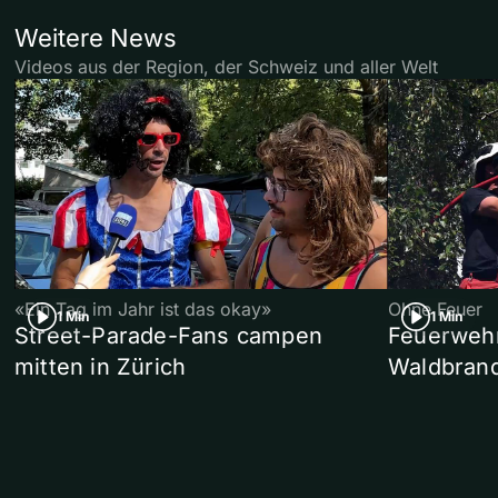
Weitere News
Videos aus der Region, der Schweiz und aller Welt
«Ein Tag im Jahr ist das okay»
Ohne Feuer
1 Min
1 Min
Street-Parade-Fans campen
Feuerwehr 
mitten in Zürich
Waldbrand