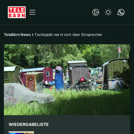
TeleBärn News
Tschäppät nervt sich über Einsprecher
WIEDERGABELISTE