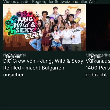
Videos aus der Region, der Schweiz und aller Welt
Neue Staffel
Mittelamerik
1 Min
1 Min
Die Crew von «Jung, Wild & Sexy:
Vulkanaus
Refilled» macht Bulgarien
1400 Pers
unsicher
gebracht