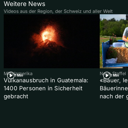
Weitere News
Videos aus der Region, der Schweiz und aller Welt
Mittelamerika
Neue Staffel
1 Min
1 Min
Vulkanausbruch in Guatemala:
«Bauer, l
1400 Personen in Sicherheit
Bäuerinne
gebracht
nach der 