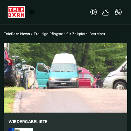
TeleBärn News
Traurige Pfingsten für Zeltplatz-Betreiber
WIEDERGABELISTE