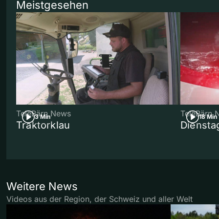
Meistgesehen
TeleBärn News
TeleBärn 
3 Min
18 Min
Traktorklau
Diensta
Weitere News
Videos aus der Region, der Schweiz und aller Welt