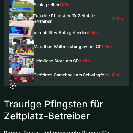
Schlagzeilen
1 Min
Traurige Pfingsten für Zeltplatz-
3 Min
Betreiber
Verunfalltes Auto gefunden
1 Min
Marathon-Weltmeister gewinnt GP
1 Min
Heimliche Stars am GP
3 Min
Perfektes Comeback am Schwingfest
3 Min
Traurige Pfingsten für
Zeltplatz-Betreiber
Regen, Regen und noch mehr Regen: Für