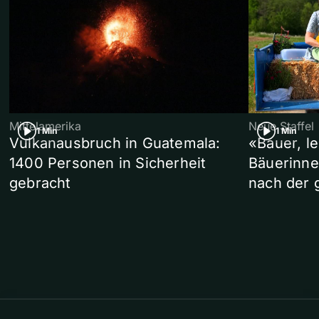
Mittelamerika
Neue Staffel
1 Min
1 Min
Vulkanausbruch in Guatemala:
«Bauer, l
1400 Personen in Sicherheit
Bäuerinne
gebracht
nach der 