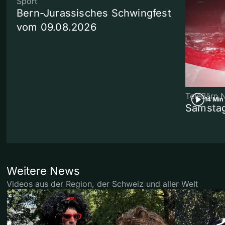
Sport
Bern-Jurassisches Schwingfest
vom 09.08.2026
TeleBärn 
14 Min
Samstag
Weitere News
Videos aus der Region, der Schweiz und aller Welt