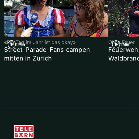
«Ein Tag im Jahr ist das okay»
Ohne Feuer
1 Min
1 Min
Street-Parade-Fans campen
Feuerwehr 
mitten in Zürich
Waldbrand