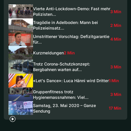
Vierte Anti-Lockdown-Demo: Fast mehr
3 Min
Polizisten…
Tragödie in Adelboden: Mann bei
2 Min
Polizeieinsatz…
Umstrittener Vorschlag: Defizitgarantie
4 Min
für…
Kurzmeldungen
2 Min
Trotz Corona-Schutzkonzept:
3 Min
Bergbahnen warten auf…
«Let's Dance»: Luca Hänni wird Dritter
1 Min
Gruppenfitness trotz
3 Min
Hygienemassnahmen: Viel…
Samstag, 23. Mai 2020 – Ganze
17 Min
Sendung