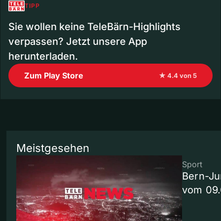
TIPP
Sie wollen keine TeleBärn-Highlights
verpassen? Jetzt unsere App
herunterladen.
Zum Play Store
★ 4.4 von 5
Meistgesehen
Sport
Bern-Ju
vom 09