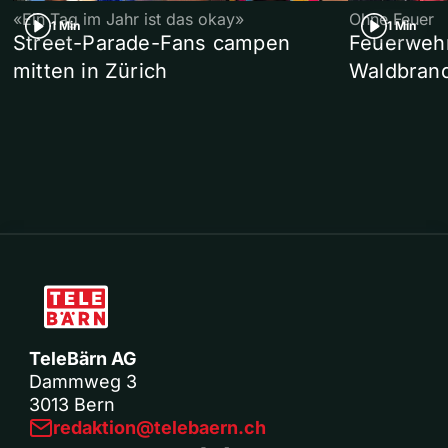
«Ein Tag im Jahr ist das okay»
Ohne Feuer
1 Min
1 Min
Street-Parade-Fans campen
Feuerwehr 
mitten in Zürich
Waldbrand
TeleBärn AG
Dammweg 3
3013 Bern
redaktion@telebaern.ch