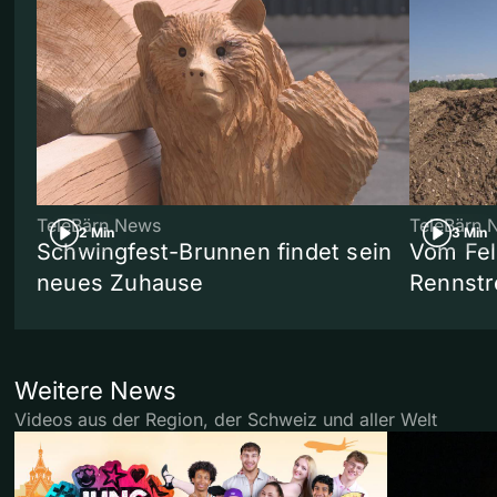
TeleBärn News
TeleBärn 
2 Min
3 Min
Schwingfest-Brunnen findet sein
Vom Fel
neues Zuhause
Rennstr
Weitere News
Videos aus der Region, der Schweiz und aller Welt