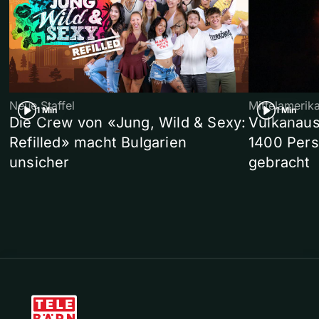
Neue Staffel
Mittelamerik
1 Min
1 Min
Die Crew von «Jung, Wild & Sexy:
Vulkanaus
Refilled» macht Bulgarien
1400 Pers
unsicher
gebracht