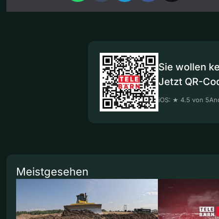
Sie wollen k
Jetzt QR-Co
iOS: ★ 4.5 von 5
And
Meistgesehen