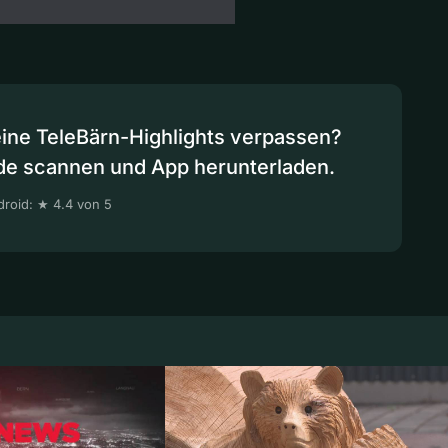
eine TeleBärn-Highlights verpassen?
de scannen und App herunterladen.
roid: ★ 4.4 von 5