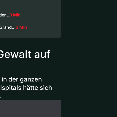
 der…
3 Min
n Grand…
3 Min
ewalt auf
 in der ganzen
spitals hätte sich
.