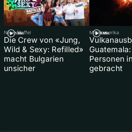
Neue Staffel
Mittelamerika
1 Min
1 Min
Die Crew von «Jung,
Vulkanausb
Wild & Sexy: Refilled»
Guatemala:
macht Bulgarien
Personen in
unsicher
gebracht