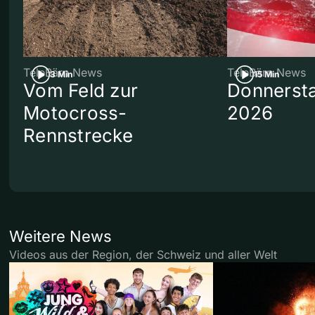
TeleBärn News
TeleBärn News
3 Min
15 Min
Vom Feld zur
Donnersta
Motocross-
2026
Rennstrecke
Weitere News
Videos aus der Region, der Schweiz und aller Welt