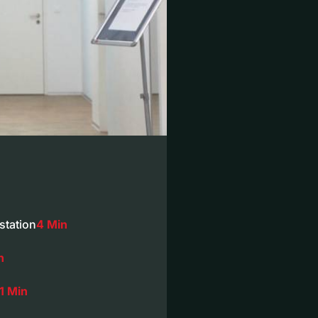
station
4 Min
n
1 Min