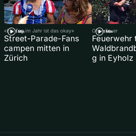
«Ein Tag im Jahr ist das okay»
Ohne Feuer
1 Min
1 Min
Street-Parade-Fans
Feuerwehr t
campen mitten in
Waldbrand
Zürich
g in Eyholz