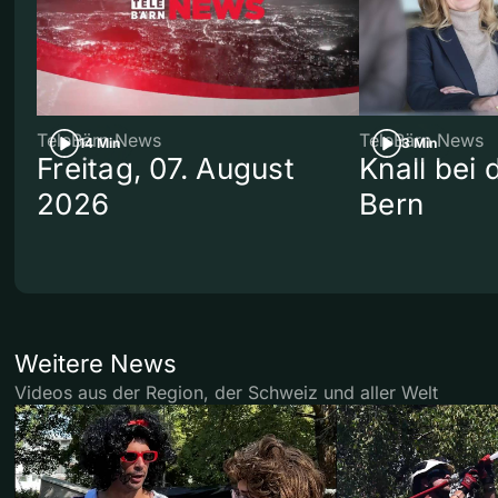
TeleBärn News
TeleBärn News
14 Min
3 Min
Freitag, 07. August
Knall bei
2026
Bern
Weitere News
Videos aus der Region, der Schweiz und aller Welt