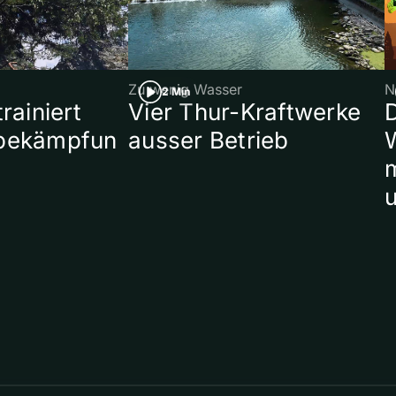
Zu wenig Wasser
N
2 Min
rainiert
Vier Thur-Kraftwerke
bekämpfun
ausser Betrieb
W