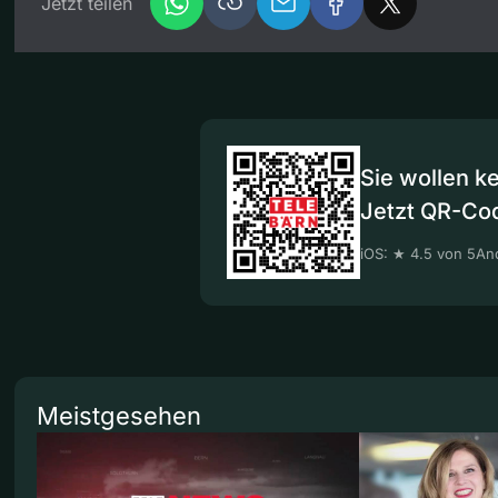
Jetzt teilen
Sie wollen k
Jetzt QR-Co
iOS: ★ 4.5 von 5
And
Meistgesehen