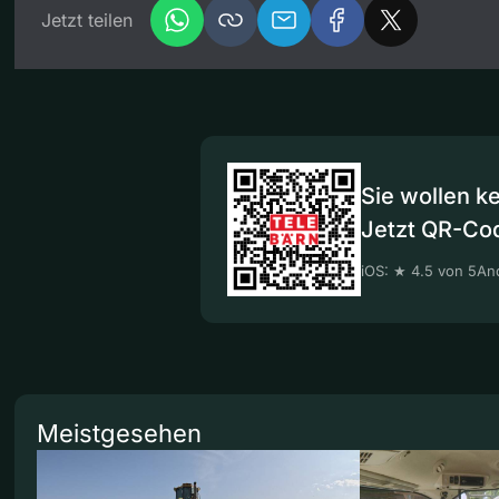
Jetzt teilen
Sie wollen k
Jetzt QR-Co
iOS: ★ 4.5 von 5
And
Meistgesehen