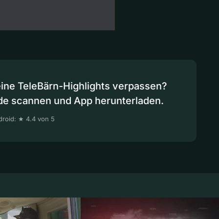
eine TeleBärn-Highlights verpassen?
de scannen und App herunterladen.
roid: ★ 4.4 von 5