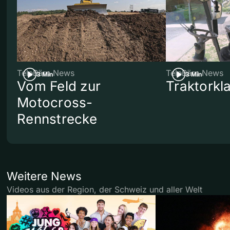
TeleBärn News
TeleBärn News
3 Min
3 Min
Vom Feld zur
Traktorkl
Motocross-
Rennstrecke
Weitere News
Videos aus der Region, der Schweiz und aller Welt