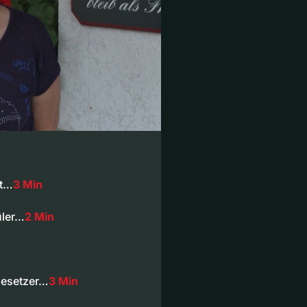
kt…
3 Min
üler…
2 Min
besetzer…
3 Min