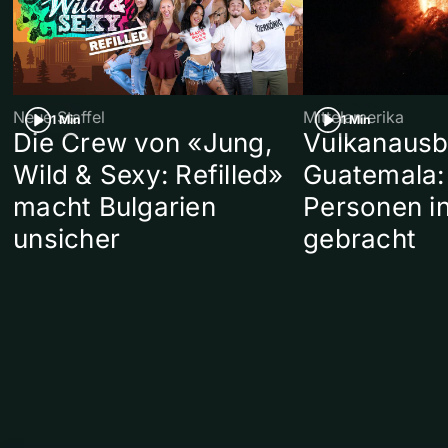
Neue Staffel
Mittelamerika
1 Min
1 Min
Die Crew von «Jung,
Vulkanausb
Wild & Sexy: Refilled»
Guatemala:
macht Bulgarien
Personen in
unsicher
gebracht