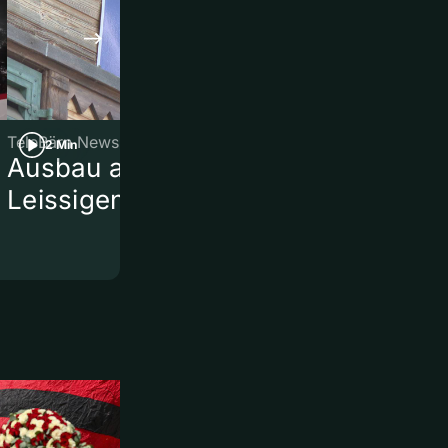
TeleBärn News
TeleBärn News
2 Min
2 Min
Ausbau am Bahnhof
Kurznews
Leissigen