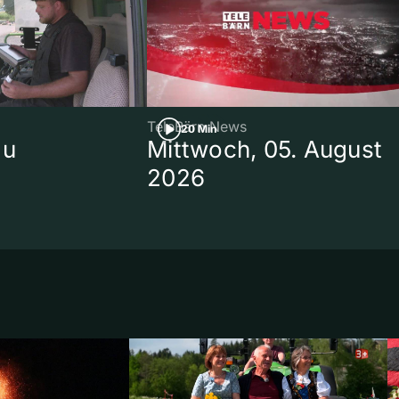
TeleBärn News
20 Min
au
Mittwoch, 05. August
2026