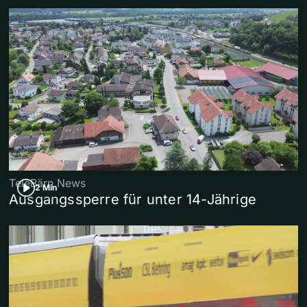
TeleBärn News
2 Min
Ausgangssperre für unter 14-Jährige