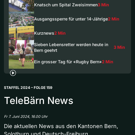
Knatsch um Spital Zweisimmen
3 Min
Ausgangssperre für unter 14-Jährige
2 Min
Kurznews
2 Min
Sieben Lebensretter werden heute in
3 Min
Bern geehrt
Ein grosser Tag für «Rugby Bern»
2 Min
STAFFEL 2024 – FOLGE 159
TeleBärn News
Fr 7. Juni 2024, 16.00 Uhr
Die aktuellen News aus den Kantonen Bern,
Solothurn und Deutsch-Freiburg