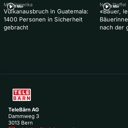
Mittelamerika
Neue Staffel
1 Min
1 Min
Vulkanausbruch in Guatemala:
«Bauer, l
1400 Personen in Sicherheit
Bäuerinne
gebracht
nach der 
TeleBärn AG
Dammweg 3
3013 Bern