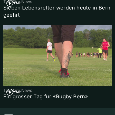
TeleBärn News
3 Min
Sieben Lebensretter werden heute in Bern
geehrt
TeleBärn News
2 Min
Ein grosser Tag für «Rugby Bern»