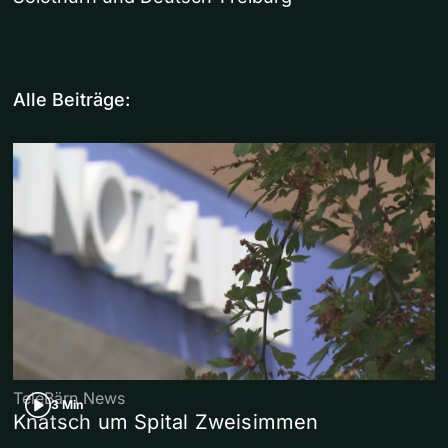
Alle Beiträge:
TeleBärn News
3 Min
Knatsch um Spital Zweisimmen