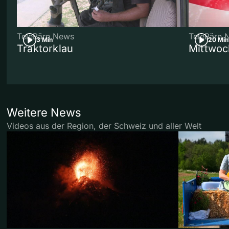
TeleBärn News
TeleBärn 
3 Min
20 Min
Traktorklau
Mittwoc
Weitere News
Videos aus der Region, der Schweiz und aller Welt