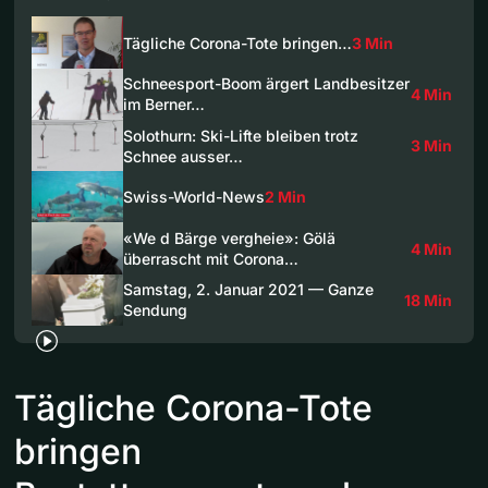
Tägliche Corona-Tote bringen…
3 Min
Schneesport-Boom ärgert Landbesitzer
4 Min
im Berner…
Solothurn: Ski-Lifte bleiben trotz
3 Min
Schnee ausser…
Swiss-World-News
2 Min
«We d Bärge vergheie»: Gölä
4 Min
überrascht mit Corona…
Samstag, 2. Januar 2021 — Ganze
18 Min
Sendung
Tägliche Corona-Tote
bringen