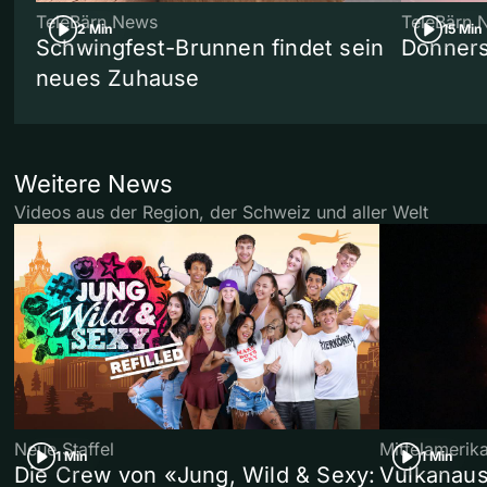
TeleBärn News
TeleBärn 
2 Min
15 Min
Schwingfest-Brunnen findet sein
Donners
neues Zuhause
Weitere News
Videos aus der Region, der Schweiz und aller Welt
Neue Staffel
Mittelamerik
1 Min
1 Min
Die Crew von «Jung, Wild & Sexy:
Vulkanaus