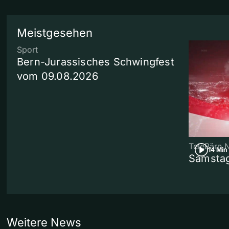
Meistgesehen
Sport
Bern-Jurassisches Schwingfest
vom 09.08.2026
TeleBärn 
14 Min
Samstag
Weitere News