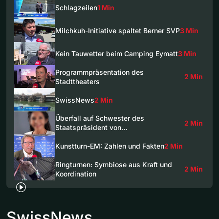
Schlagzeilen
1 Min
Milchkuh-Initiative spaltet Berner SVP
3 Min
Kein Tauwetter beim Camping Eymatt
3 Min
Programmpräsentation des
2 Min
Stadttheaters
SwissNews
2 Min
Überfall auf Schwester des
2 Min
Staatspräsident von…
Kunstturn-EM: Zahlen und Fakten
2 Min
Ringturnen: Symbiose aus Kraft und
2 Min
Koordination
SwissNews