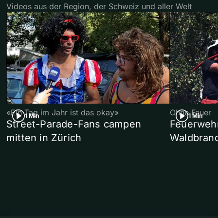
Videos aus der Region, der Schweiz und aller Welt
«Ein Tag im Jahr ist das okay»
Ohne Feuer
1 Min
1 Min
Street-Parade-Fans campen
Feuerwehr 
mitten in Zürich
Waldbrand